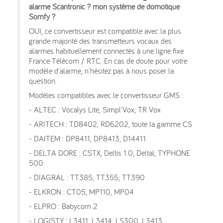
alarme Scantronic ? mon système de domotique
Somfy ?
OUI, ce convertisseur est compatible avec la plus
grande majorité des transmetteurs vocaux des
alarmes habituellement connectés à une ligne fixe
France Télécom / RTC. En cas de doute pour votre
modèle d'alarme, n'hésitez pas à nous poser la
question.
Modèles compatibles avec le convertisseur GMS :
- ALTEC : Vocalys Lite, Simpl'Vox, TR Vox
- ARITECH : TD8402, RD6202, toute la gamme CS
- DAITEM : DP8411, DP8413, D14411
- DELTA DORE : CSTX, Deltis 1.0, Deltal, TYPHONE
500
- DIAGRAL : TT385, TT355, TT390
- ELKRON : CT05, MP110, MP04
- ELPRO : Babycom 2
- LOGISTY : L3411, L3414, LS300, L3413