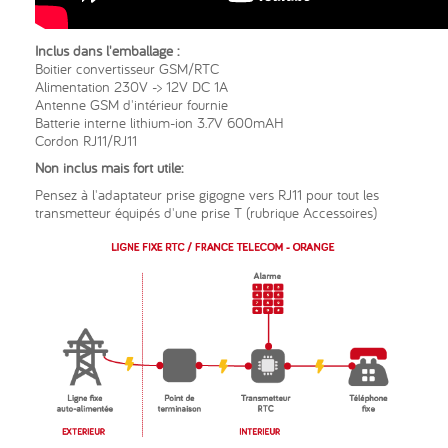
Inclus dans l'emballage :
Boitier convertisseur GSM/RTC
Alimentation 230V -> 12V DC 1A
Antenne GSM d'intérieur fournie
Batterie interne lithium-ion 3.7V 600mAH
Cordon RJ11/RJ11
Non inclus mais fort utile:
Pensez à l'adaptateur prise gigogne vers RJ11 pour tout les
transmetteur équipés d'une prise T (rubrique Accessoires)