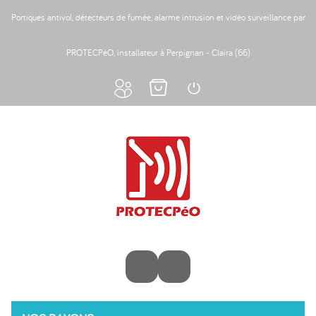
Portiques antivol, détecteurs de fumée, alarme intrusion et vidéo surveillance par
PROTECPéO, installateur à Perpignan - Claira (66)