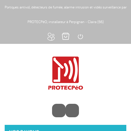
Portiques antivol, détecteurs de fumée, alarme intrusion et vidéo surveillance par
PROTECPéO, installateur à Perpignan - Claira (66)