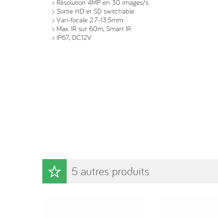
> Résolution 4MP en 30 images/s
> Sortie HD et SD switchable
> Vari-focale 2.7-13.5mm
> Max. IR sur 60m, Smart IR
> IP67, DC12V
5 autres produits