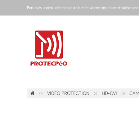
Portiques antivol, détecteurs de fumée, alarme intrusion et vidéo sur
VIDÉO PROTECTION
HD-CVI
CAM