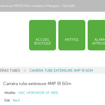
veillance par PROTECPéO, installateur à Perpignan - Claira (66)
ACCUEIL
ANTIVOL
ALAR
BOUTIQUE
INTRUS
ÉRAS TUBES
CAMÉRA TUBE EXTÉRIEURE 4MP IR 60M
Caméra tube extérieure 4MP IR 60m
Modèle
HAC-HFW1400R-VF-IRE6
Etat
Neuf