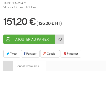
TUBE HDCVI 4 MP
VF 2.7 - 13.5 mm IR 60m
151,20 €
(
126,00 €
HT)
AJOUTER AU PANIER
Tweet
Partager
Google+
Pinterest
Donnez votre avis